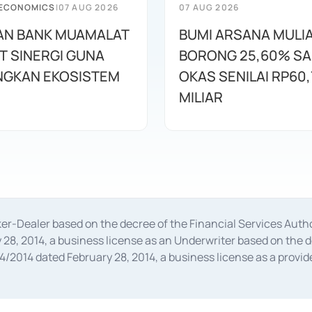
 ECONOMICS
|
07 AUG 2026
07 AUG 2026
AN BANK MUAMALAT
BUMI ARSANA MULI
T SINERGI GUNA
BORONG 25,60% S
GKAN EKOSISTEM
OKAS SENILAI RP60,
MILIAR
oker-Dealer based on the decree of the Financial Services A
28, 2014, a business license as an Underwriter based on the 
014 dated February 28, 2014, a business license as a provider
 Financial Services Authority Number S-67/PM.21/2014 dated Fe
and joint ventures based on the decision letter of the Financ
 Bank Indonesia, among others as an Intermediary for the Impl