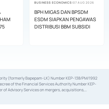
BUSINESS ECONOMICS
|
07 AUG 2026
A
BPH MIGAS DAN BPSDM
AHAM
ESDM SIAPKAN PENGAWAS
75
DISTRIBUSI BBM SUBSIDI
uthority (formerly Bapepam-LK) Number KEP-138/PM/1992
decree of the Financial Services Authority Number KEP-
 of Advisory Services on mergers, acquisitions,
bruary 28, 2014, a business license as a provider of
ial Services Authority Number S-67/PM.21/2017 dated
ementation of Certificate of Deposit Transactions in the