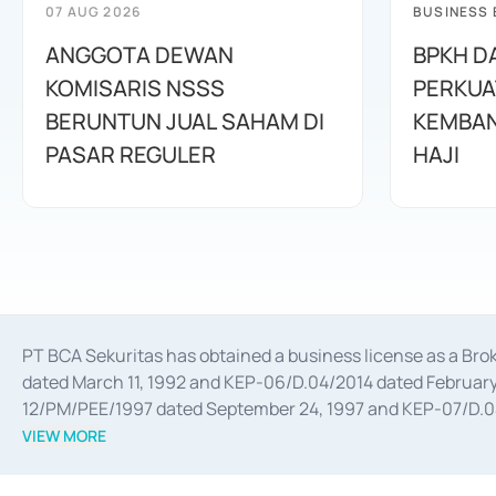
07 AUG 2026
BUSINESS
ANGGOTA DEWAN
BPKH D
KOMISARIS NSSS
PERKUA
BERUNTUN JUAL SAHAM DI
KEMBAN
PASAR REGULER
HAJI
PT BCA Sekuritas has obtained a business license as a Br
dated March 11, 1992 and KEP-06/D.04/2014 dated February 
12/PM/PEE/1997 dated September 24, 1997 and KEP-07/D.04/2
divestments, and joint ventures based on the decree of the
VIEW MORE
Advisory Services for mergers, acquisitions, divestments, 
February 3, 2017, and several other business licenses from