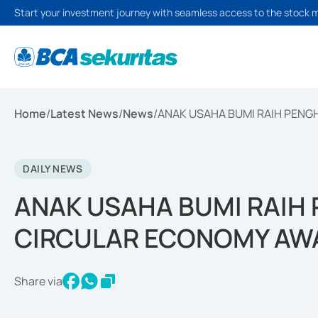
Start your investment journey with seamless access to the stock 
Home
/
Latest News
/
News
/
ANAK USAHA BUMI RAIH PEN
DAILY NEWS
ANAK USAHA BUMI RAI
CIRCULAR ECONOMY AW
Share via