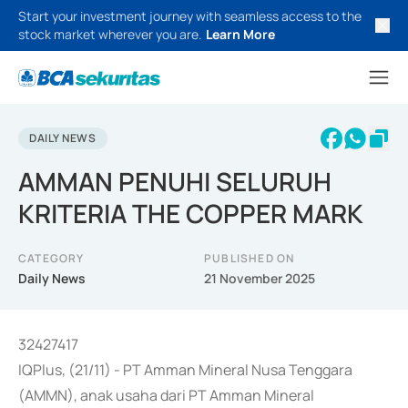
Start your investment journey with seamless access to the
stock market wherever you are.
Learn More
DAILY NEWS
AMMAN PENUHI SELURUH
KRITERIA THE COPPER MARK
CATEGORY
PUBLISHED ON
Daily News
21 November 2025
32427417
IQPlus, (21/11) - PT Amman Mineral Nusa Tenggara
(AMMN), anak usaha dari PT Amman Mineral