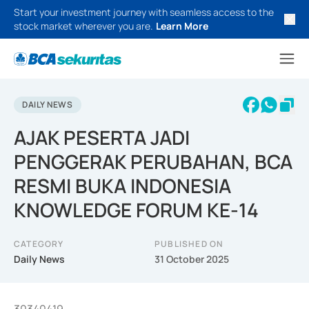
Start your investment journey with seamless access to the
stock market wherever you are.
Learn More
DAILY NEWS
AJAK PESERTA JADI
PENGGERAK PERUBAHAN, BCA
RESMI BUKA INDONESIA
KNOWLEDGE FORUM KE-14
CATEGORY
PUBLISHED ON
Daily News
31 October 2025