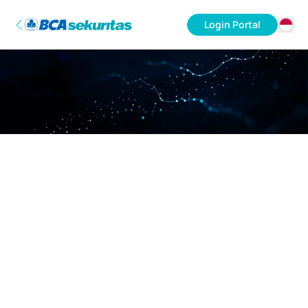
Login Portal
ID
EN
Maaf, server sedang sibuk.
Mohon kembali lagi nanti