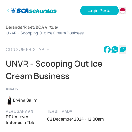
Login Portal
ID
Beranda
/
Riset
/
BCA Virtue
/
EN
UNVR - Scooping Out Ice Cream Business
CONSUMER STAPLE
UNVR - Scooping Out Ice
Cream Business
ANALIS
Ervina Salim
PERUSAHAAN
TERBIT PADA
PT Unilever
02 December 2024 - 12.00am
Indonesia Tbk