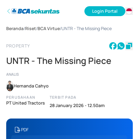
Login Portal
ID
Beranda
/
Riset
/
BCA Virtue
/
UNTR - The Missing Piece
EN
PROPERTY
UNTR - The Missing Piece
ANALIS
Hernanda Cahyo
PERUSAHAAN
TERBIT PADA
PT United Tractors
28 January 2026 - 12.50am
PDF