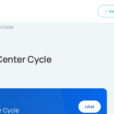
Ke
er Cycle
 Center Cycle
Lihat
r Cycle