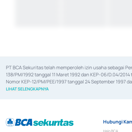
PT BCA Sekuritas telah memperoleh izin usaha sebagai P
138/PM/1992 tanggal 11 Maret 1992 dan KEP-06/D.04/2014 t
Nomor KEP-12/PM/PEE/1997 tanggal 24 September 1997 dan 
merger, akuisisi, divestasi, dan 
join venture
 berdasarkan su
LIHAT SELENGKAPNYA
dari Bank Indonesia antara lain sebagai Perantara Pelaksan
Bank Indonesia sebagai Lembaga Pendukung Penerbitan, Tr
tahun 2018.
Hubungi Kam
Halo BCA