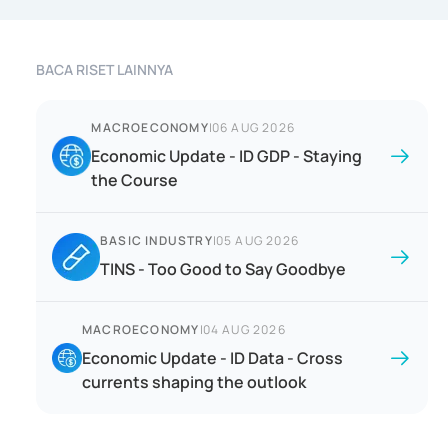
BACA RISET LAINNYA
MACROECONOMY
|
06 AUG 2026
Economic Update - ID GDP - Staying
the Course
BASIC INDUSTRY
|
05 AUG 2026
TINS - Too Good to Say Goodbye
MACROECONOMY
|
04 AUG 2026
Economic Update - ID Data - Cross
currents shaping the outlook