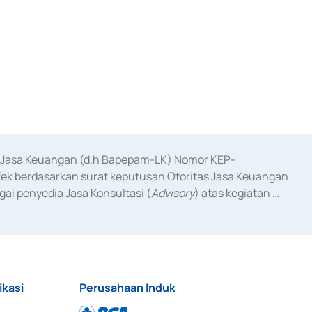
as Jasa Keuangan (d.h Bapepam-LK) Nomor KEP-
fek berdasarkan surat keputusan Otoritas Jasa Keuangan 
ai penyedia Jasa Konsultasi (
Advisory
) atas kegiatan 
anggal 3 Februari 2017, dan beberapa izin usaha lainnya 
iterbitkan pada tahun 2017 dan izin usaha lainnya dari 
at Berharga Komersial yang izinnya diterbitkan pada 
ikasi
Perusahaan Induk