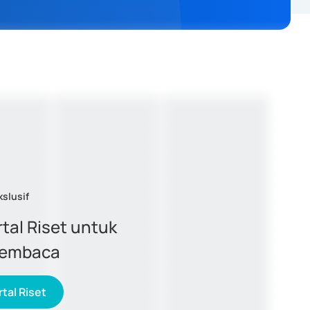
kslusif
tal Riset untuk
membaca
tal Riset