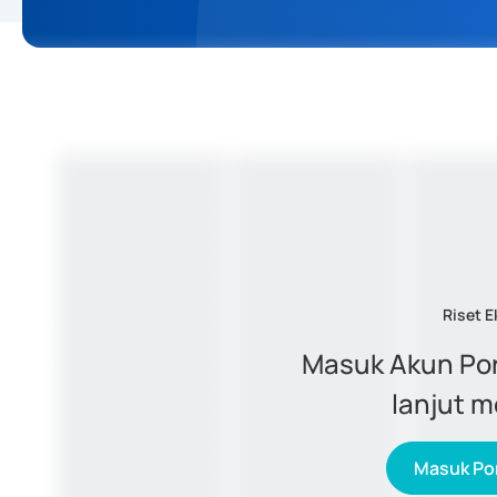
Riset E
Masuk Akun Por
lanjut 
Masuk Por