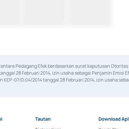
erantara Pedagang Efek berdasarkan surat keputusan Otorit
anggal 28 Februari 2014, izin usaha sebagai Penjamin Emisi E
KEP-07/D.04/2014 tanggal 28 Februari 2014, izin usaha sebag
rat keputusan Otoritas Jasa Keuangan Nomor S-67/PM.21/2017 t
aan Transaksi Sertifikat Deposito di Pasar Uang yang izinnya d
ansaksi, serta Penatausahaan dan Penyelesaian Transaksi Sur
i
Tautan
Download Apl