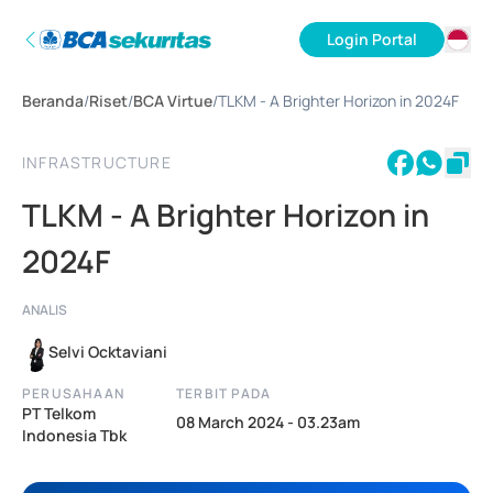
Login Portal
ID
Beranda
/
Riset
/
BCA Virtue
/
TLKM - A Brighter Horizon in 2024F
EN
INFRASTRUCTURE
TLKM - A Brighter Horizon in
2024F
ANALIS
Selvi Ocktaviani
PERUSAHAAN
TERBIT PADA
PT Telkom
08 March 2024 - 03.23am
Indonesia Tbk