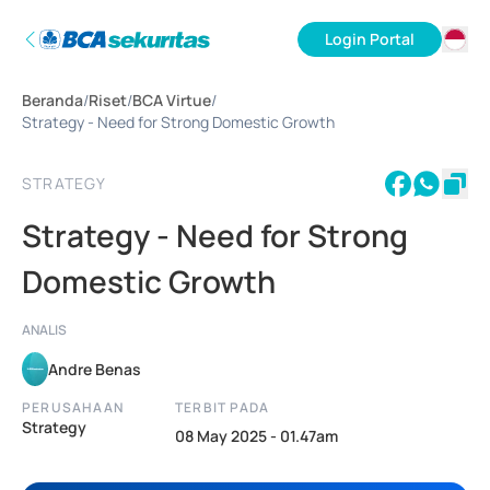
Login Portal
ID
Beranda
/
Riset
/
BCA Virtue
/
EN
Strategy - Need for Strong Domestic Growth
STRATEGY
Strategy - Need for Strong
Domestic Growth
ANALIS
Andre Benas
PERUSAHAAN
TERBIT PADA
Strategy
08 May 2025 - 01.47am