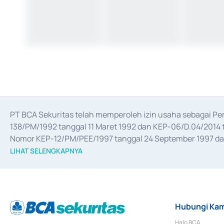
PT BCA Sekuritas telah memperoleh izin usaha sebagai P
138/PM/1992 tanggal 11 Maret 1992 dan KEP-06/D.04/2014 t
Nomor KEP-12/PM/PEE/1997 tanggal 24 September 1997 dan 
merger, akuisisi, divestasi, dan 
join venture
 berdasarkan su
LIHAT SELENGKAPNYA
dari Bank Indonesia antara lain sebagai Perantara Pelaksan
Bank Indonesia sebagai Lembaga Pendukung Penerbitan, Tr
tahun 2018.
Hubungi Kam
Halo BCA