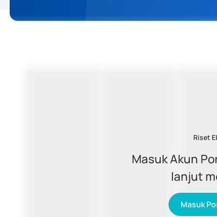
Riset E
Masuk Akun Por
lanjut 
Masuk Por