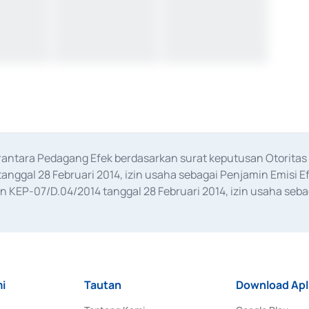
erantara Pedagang Efek berdasarkan surat keputusan Otorit
anggal 28 Februari 2014, izin usaha sebagai Penjamin Emisi E
KEP-07/D.04/2014 tanggal 28 Februari 2014, izin usaha sebag
rat keputusan Otoritas Jasa Keuangan Nomor S-67/PM.21/2017 t
aan Transaksi Sertifikat Deposito di Pasar Uang yang izinnya d
ansaksi, serta Penatausahaan dan Penyelesaian Transaksi Sur
i
Tautan
Download Apl