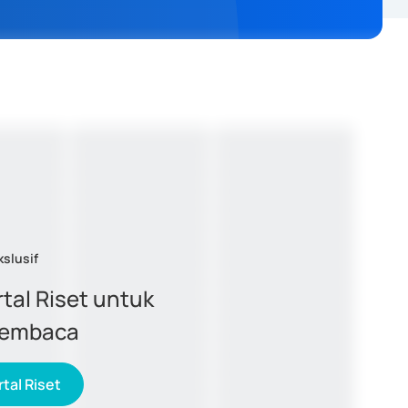
kslusif
tal Riset untuk
membaca
tal Riset