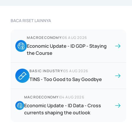
BACA RISET LAINNYA
MACROECONOMY
|
06 AUG 2026
Economic Update - ID GDP - Staying
the Course
BASIC INDUSTRY
|
05 AUG 2026
TINS - Too Good to Say Goodbye
MACROECONOMY
|
04 AUG 2026
Economic Update - ID Data - Cross
currents shaping the outlook