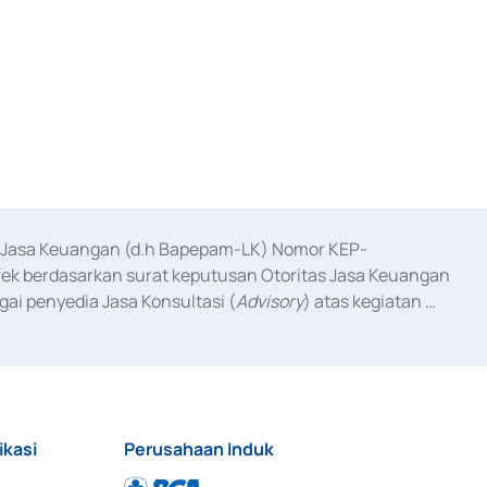
as Jasa Keuangan (d.h Bapepam-LK) Nomor KEP-
fek berdasarkan surat keputusan Otoritas Jasa Keuangan 
ai penyedia Jasa Konsultasi (
Advisory
) atas kegiatan 
anggal 3 Februari 2017, dan beberapa izin usaha lainnya 
iterbitkan pada tahun 2017 dan izin usaha lainnya dari 
at Berharga Komersial yang izinnya diterbitkan pada 
ikasi
Perusahaan Induk