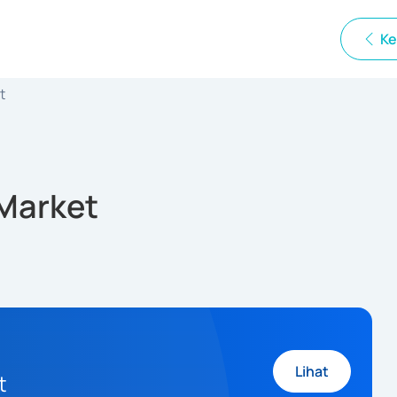
Ke
t
 Market
Lihat
t