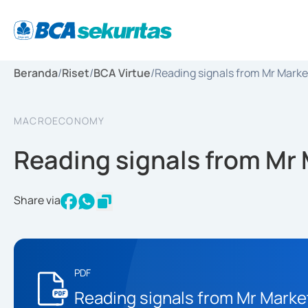
Beranda
/
Riset
/
BCA Virtue
/
Reading signals from Mr Marke
MACROECONOMY
Reading signals from Mr
Share via
PDF
Reading signals from Mr Marke