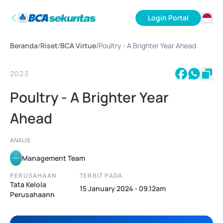
Login Portal
ID
Beranda
/
Riset
/
BCA Virtue
/
Poultry - A Brighter Year Ahead
EN
2023
Poultry - A Brighter Year
Ahead
ANALIS
Management Team
PERUSAHAAN
TERBIT PADA
Tata Kelola
15 January 2024 - 09.12am
Perusahaann