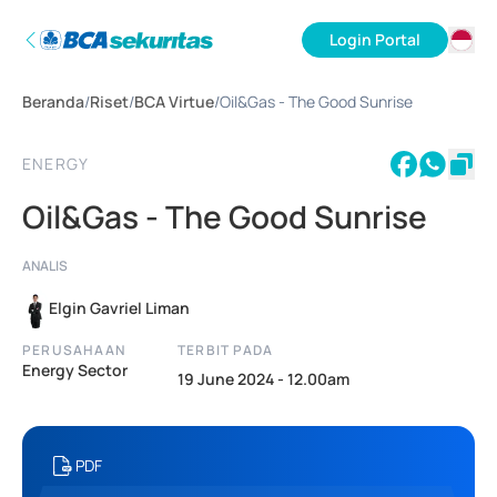
Login Portal
ID
Beranda
/
Riset
/
BCA Virtue
/
Oil&Gas - The Good Sunrise
EN
ENERGY
Oil&Gas - The Good Sunrise
ANALIS
Elgin Gavriel Liman
PERUSAHAAN
TERBIT PADA
Energy Sector
19 June 2024 - 12.00am
PDF