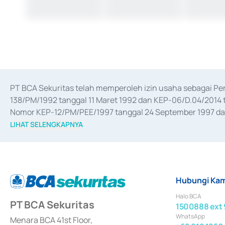
PT BCA Sekuritas telah memperoleh izin usaha sebagai P
138/PM/1992 tanggal 11 Maret 1992 dan KEP-06/D.04/2014 t
Nomor KEP-12/PM/PEE/1997 tanggal 24 September 1997 dan 
merger, akuisisi, divestasi, dan 
join venture
 berdasarkan su
LIHAT SELENGKAPNYA
dari Bank Indonesia antara lain sebagai Perantara Pelaksan
Bank Indonesia sebagai Lembaga Pendukung Penerbitan, Tr
tahun 2018.
Hubungi Kam
Halo BCA
PT BCA Sekuritas
1500888 ext 
WhatsApp
Menara BCA 41st Floor,