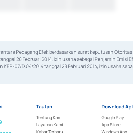
erantara Pedagang Efek berdasarkan surat keputusan Otorit
anggal 28 Februari 2014, izin usaha sebagai Penjamin Emisi E
KEP-07/D.04/2014 tanggal 28 Februari 2014, izin usaha sebag
rat keputusan Otoritas Jasa Keuangan Nomor S-67/PM.21/2017 t
aan Transaksi Sertifikat Deposito di Pasar Uang yang izinnya d
ansaksi, serta Penatausahaan dan Penyelesaian Transaksi Sur
i
Tautan
Download Apl
Tentang Kami
Google Play
9
Layanan Kami
App Store
Kabar Terbaru
Windows App