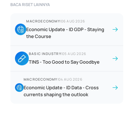
BACA RISET LAINNYA
MACROECONOMY
|
06 AUG 2026
Economic Update - ID GDP - Staying
the Course
BASIC INDUSTRY
|
05 AUG 2026
TINS - Too Good to Say Goodbye
MACROECONOMY
|
04 AUG 2026
Economic Update - ID Data - Cross
currents shaping the outlook