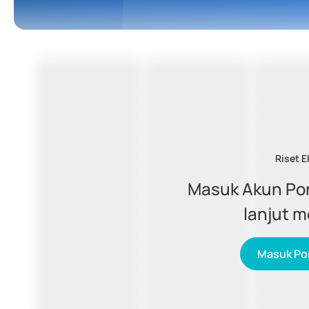
Riset E
Masuk Akun Por
lanjut 
Masuk Por