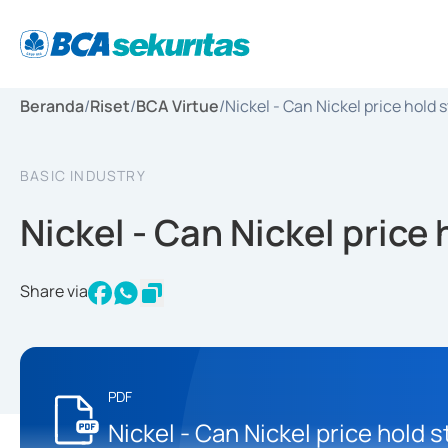
Beranda
/
Riset
/
BCA Virtue
/
Nickel - Can Nickel price hold 
BASIC INDUSTRY
Nickel - Can Nickel price
Share via
PDF
Nickel - Can Nickel price hold 