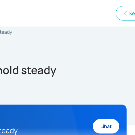
Ke
steady
 hold steady
Lihat
steady