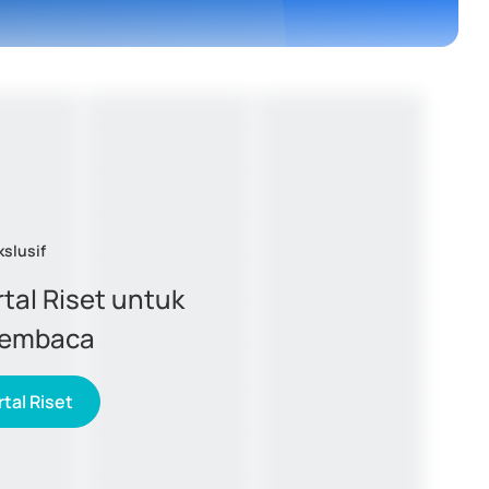
kslusif
tal Riset untuk
membaca
tal Riset