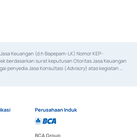
as Jasa Keuangan (d.h Bapepam-LK) Nomor KEP-
fek berdasarkan surat keputusan Otoritas Jasa Keuangan 
ai penyedia Jasa Konsultasi (
Advisory
) atas kegiatan 
anggal 3 Februari 2017, dan beberapa izin usaha lainnya 
iterbitkan pada tahun 2017 dan izin usaha lainnya dari 
at Berharga Komersial yang izinnya diterbitkan pada 
ikasi
Perusahaan Induk
BCA Group