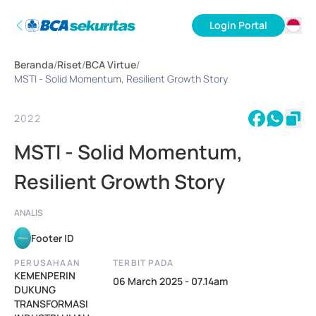
Login Portal
ID
Beranda
/
Riset
/
BCA Virtue
/
EN
MSTI - Solid Momentum, Resilient Growth Story
2022
MSTI - Solid Momentum,
Resilient Growth Story
ANALIS
Footer ID
PERUSAHAAN
TERBIT PADA
KEMENPERIN
06 March 2025 - 07.14am
DUKUNG
TRANSFORMASI