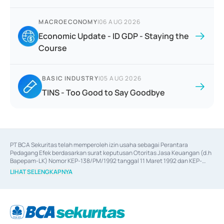
MACROECONOMY
|
06 AUG 2026
Economic Update - ID GDP - Staying the
Course
BASIC INDUSTRY
|
05 AUG 2026
TINS - Too Good to Say Goodbye
PT BCA Sekuritas telah memperoleh izin usaha sebagai Perantara 
Pedagang Efek berdasarkan surat keputusan Otoritas Jasa Keuangan (d.h 
Bapepam-LK) Nomor KEP-138/PM/1992 tanggal 11 Maret 1992 dan KEP-
06/D.04/2014 tanggal 28 Februari 2014, izin usaha sebagai Penjamin Emisi 
LIHAT SELENGKAPNYA
Efek berdasarkan surat keputusan Otoritas Jasa Keuangan Nomor KEP-
12/PM/PEE/1997 tanggal 24 September 1997 dan KEP-07/D.04/2014 
tanggal 28 Februari 2014, izin usaha sebagai penyedia Jasa Konsultasi 
(
Advisory
) atas kegiatan merger, akuisisi, divestasi, dan 
join venture
berdasarkan surat keputusan Otoritas Jasa Keuangan Nomor S-
67/PM.21/2017 tanggal 3 Februari 2017, dan beberapa izin usaha lainnya 