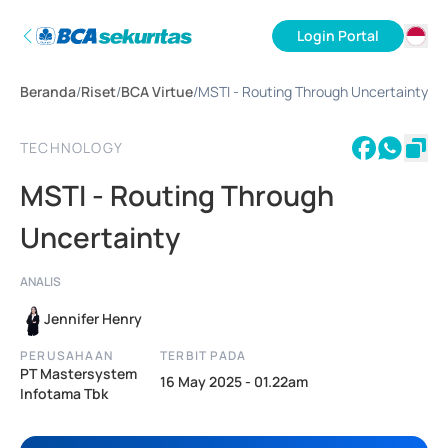
Login Portal
ID
Beranda
/
Riset
/
BCA Virtue
/
MSTI - Routing Through Uncertainty
EN
TECHNOLOGY
MSTI - Routing Through
Uncertainty
ANALIS
Jennifer Henry
PERUSAHAAN
TERBIT PADA
PT Mastersystem
16 May 2025 - 01.22am
Infotama Tbk