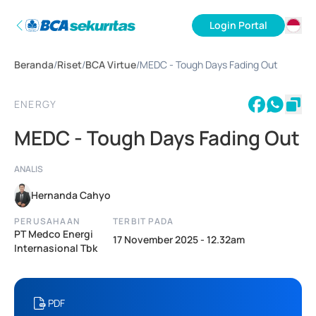
Login Portal
ID
Beranda
/
Riset
/
BCA Virtue
/
MEDC - Tough Days Fading Out
EN
ENERGY
MEDC - Tough Days Fading Out
ANALIS
Hernanda Cahyo
PERUSAHAAN
TERBIT PADA
PT Medco Energi
17 November 2025 - 12.32am
Internasional Tbk
PDF