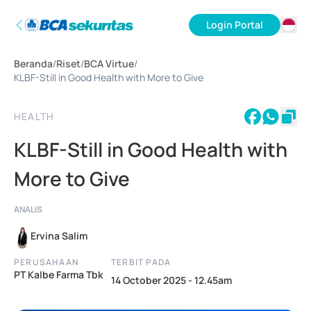
Login Portal
ID
Beranda
/
Riset
/
BCA Virtue
/
EN
KLBF-Still in Good Health with More to Give
HEALTH
KLBF-Still in Good Health with
More to Give
ANALIS
Ervina Salim
PERUSAHAAN
TERBIT PADA
PT Kalbe Farma Tbk
14 October 2025 - 12.45am