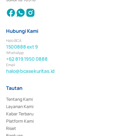
Hubungi Kami
Halo BCA
1500888 ext 9
WhatsApp
+62 819 1950 0888
Email
halo@bcasekuritas.id
Tautan
Tentang Kami
Layanan Kami
Kabar Terbaru
Platform Kami
Riset
Bantuan