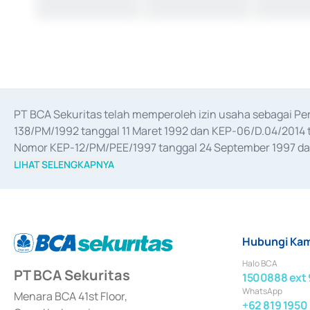
PT BCA Sekuritas telah memperoleh izin usaha sebagai P
138/PM/1992 tanggal 11 Maret 1992 dan KEP-06/D.04/2014 t
Nomor KEP-12/PM/PEE/1997 tanggal 24 September 1997 dan 
merger, akuisisi, divestasi, dan 
join venture
 berdasarkan su
LIHAT SELENGKAPNYA
dari Bank Indonesia antara lain sebagai Perantara Pelaksan
Bank Indonesia sebagai Lembaga Pendukung Penerbitan, Tr
tahun 2018.
Hubungi Kam
Halo BCA
PT BCA Sekuritas
1500888 ext 
WhatsApp
Menara BCA 41st Floor,
+62 819 1950