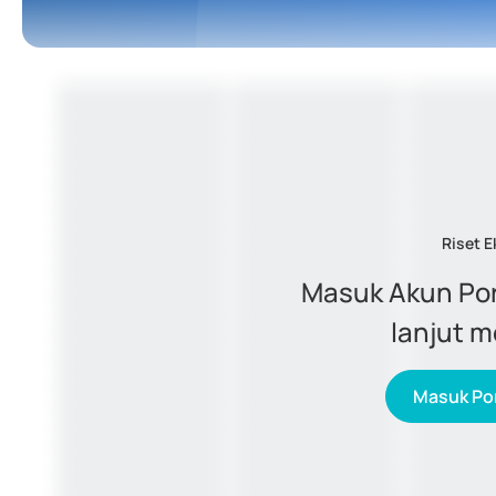
Riset E
Masuk Akun Por
lanjut 
Masuk Por