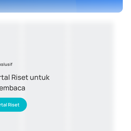
kslusif
tal Riset untuk
membaca
tal Riset