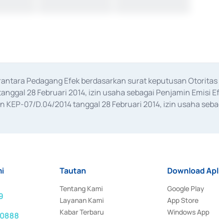
erantara Pedagang Efek berdasarkan surat keputusan Otorit
anggal 28 Februari 2014, izin usaha sebagai Penjamin Emisi E
KEP-07/D.04/2014 tanggal 28 Februari 2014, izin usaha sebag
rat keputusan Otoritas Jasa Keuangan Nomor S-67/PM.21/2017 t
aan Transaksi Sertifikat Deposito di Pasar Uang yang izinnya d
ansaksi, serta Penatausahaan dan Penyelesaian Transaksi Sur
i
Tautan
Download Apl
Tentang Kami
Google Play
9
Layanan Kami
App Store
Kabar Terbaru
Windows App
 0888