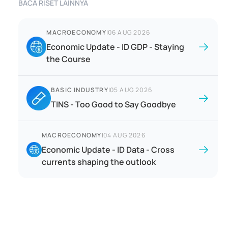
BACA RISET LAINNYA
MACROECONOMY
|
06 AUG 2026
Economic Update - ID GDP - Staying
the Course
BASIC INDUSTRY
|
05 AUG 2026
TINS - Too Good to Say Goodbye
MACROECONOMY
|
04 AUG 2026
Economic Update - ID Data - Cross
currents shaping the outlook