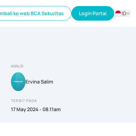
mbali ke web BCA Sekuritas
Login Portal
ID
ID
EN
ANALIS
Ervina Salim
TERBIT PADA
17 May 2024 - 08.11am