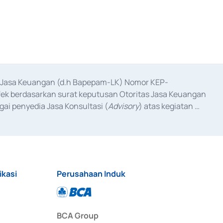
as Jasa Keuangan (d.h Bapepam-LK) Nomor KEP-
fek berdasarkan surat keputusan Otoritas Jasa Keuangan 
ai penyedia Jasa Konsultasi (
Advisory
) atas kegiatan 
anggal 3 Februari 2017, dan beberapa izin usaha lainnya 
iterbitkan pada tahun 2017 dan izin usaha lainnya dari 
at Berharga Komersial yang izinnya diterbitkan pada 
ikasi
Perusahaan Induk
BCA Group