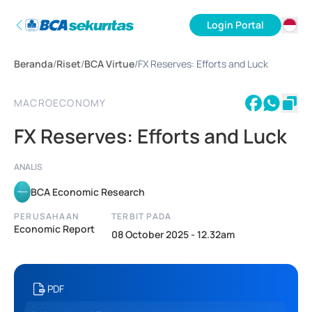
Login Portal
ID
Beranda
/
Riset
/
BCA Virtue
/
FX Reserves: Efforts and Luck
EN
MACROECONOMY
FX Reserves: Efforts and Luck
ANALIS
BCA Economic Research
PERUSAHAAN
TERBIT PADA
Economic Report
08 October 2025 - 12.32am
PDF