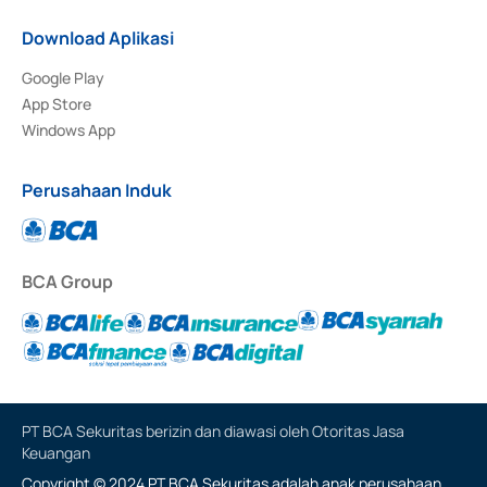
Download Aplikasi
Google Play
App Store
Windows App
Perusahaan Induk
BCA Group
PT BCA Sekuritas berizin dan diawasi oleh Otoritas Jasa
Keuangan
Copyright © 2024 PT BCA Sekuritas adalah anak perusahaan