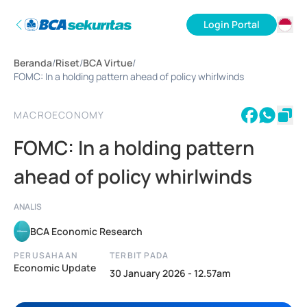
Login Portal
ID
Beranda
/
Riset
/
BCA Virtue
/
EN
FOMC: In a holding pattern ahead of policy whirlwinds
MACROECONOMY
FOMC: In a holding pattern
ahead of policy whirlwinds
ANALIS
BCA Economic Research
PERUSAHAAN
TERBIT PADA
Economic Update
30 January 2026 - 12.57am