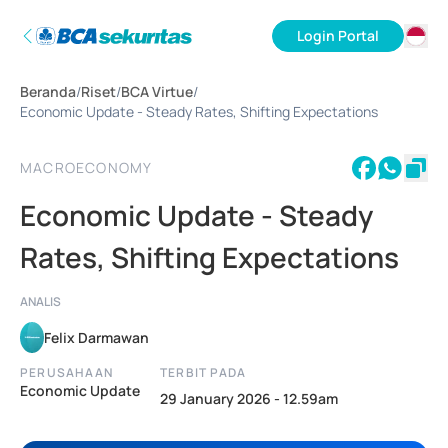
Login Portal
ID
Beranda
/
Riset
/
BCA Virtue
/
EN
Economic Update - Steady Rates, Shifting Expectations
MACROECONOMY
Economic Update - Steady
Rates, Shifting Expectations
ANALIS
Felix Darmawan
PERUSAHAAN
TERBIT PADA
Economic Update
29 January 2026 - 12.59am