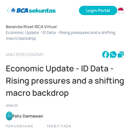
Login Portal
ID
Beranda
/
Riset
/
BCA Virtue
/
EN
Economic Update - ID Data - Rising pressures and a shifting
macro backdrop
MACROECONOMY
Economic Update - ID Data -
Rising pressures and a shifting
macro backdrop
ANALIS
Felix Darmawan
PERUSAHAAN
TERBIT PADA