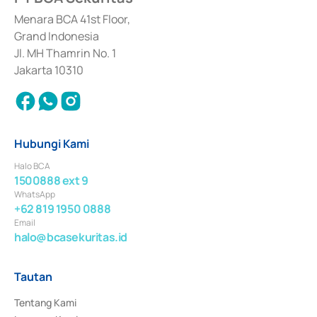
dan izin usaha lainnya dari Bank Indonesia sebagai Lembaga Pendukung 
Penerbitan, Transaksi, serta Penatausahaan dan Penyelesaian Transaksi 
Menara BCA 41st Floor,
Surat Berharga Komersial yang izinnya diterbitkan pada tahun 2018.
Grand Indonesia
Jl. MH Thamrin No. 1
Jakarta 10310
Hubungi Kami
Halo BCA
1500888 ext 9
WhatsApp
+62 819 1950 0888
Email
halo@bcasekuritas.id
Tautan
Tentang Kami