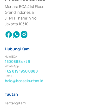
dan izin usaha lainnya dari Bank Indonesia sebagai Lembaga Pendukung 
Penerbitan, Transaksi, serta Penatausahaan dan Penyelesaian Transaksi 
Menara BCA 41st Floor,
Surat Berharga Komersial yang izinnya diterbitkan pada tahun 2018.
Grand Indonesia
Jl. MH Thamrin No. 1
Jakarta 10310
Hubungi Kami
Halo BCA
1500888 ext 9
WhatsApp
+62 819 1950 0888
Email
halo@bcasekuritas.id
Tautan
Tentang Kami