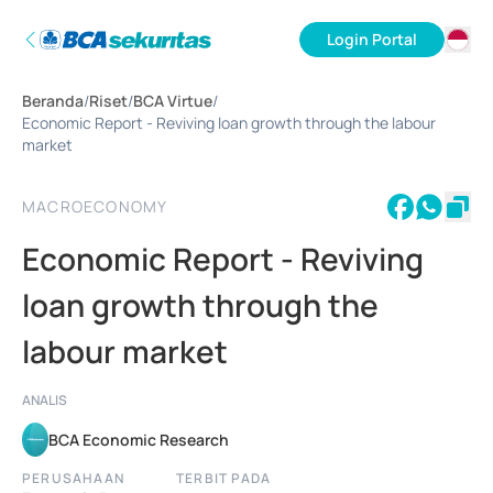
Login Portal
ID
Beranda
/
Riset
/
BCA Virtue
/
EN
Economic Report - Reviving loan growth through the labour
market
MACROECONOMY
Economic Report - Reviving
loan growth through the
labour market
ANALIS
BCA Economic Research
PERUSAHAAN
TERBIT PADA