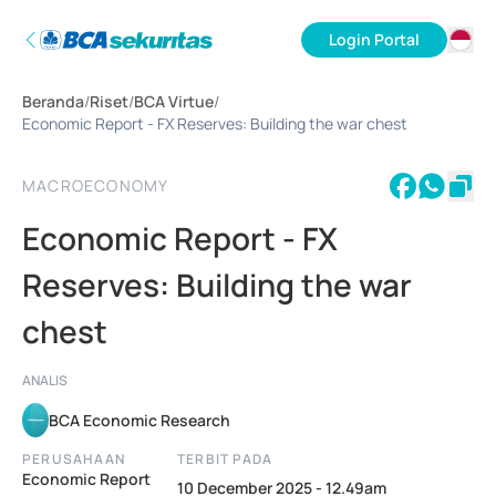
Login Portal
ID
Beranda
/
Riset
/
BCA Virtue
/
EN
Economic Report - FX Reserves: Building the war chest
MACROECONOMY
Economic Report - FX
Reserves: Building the war
chest
ANALIS
BCA Economic Research
PERUSAHAAN
TERBIT PADA
Economic Report
10 December 2025 - 12.49am