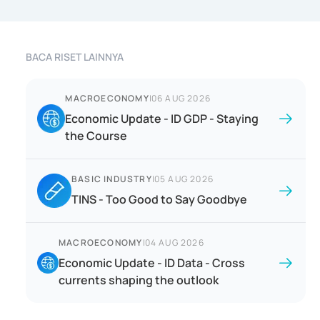
BACA RISET LAINNYA
MACROECONOMY
|
06 AUG 2026
Economic Update - ID GDP - Staying
the Course
BASIC INDUSTRY
|
05 AUG 2026
TINS - Too Good to Say Goodbye
MACROECONOMY
|
04 AUG 2026
Economic Update - ID Data - Cross
currents shaping the outlook