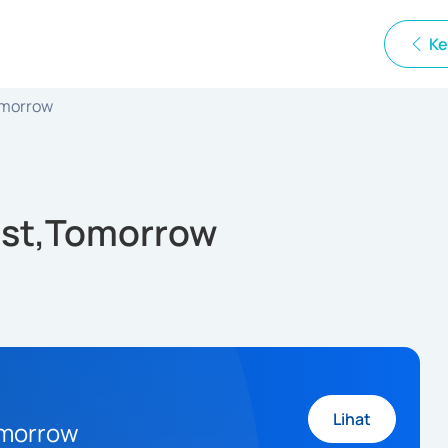
Ke
omorrow
East,Tomorrow
Lihat
omorrow