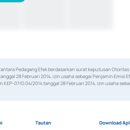
erantara Pedagang Efek berdasarkan surat keputusan Otorit
anggal 28 Februari 2014, izin usaha sebagai Penjamin Emisi E
KEP-07/D.04/2014 tanggal 28 Februari 2014, izin usaha sebag
rat keputusan Otoritas Jasa Keuangan Nomor S-67/PM.21/2017 t
aan Transaksi Sertifikat Deposito di Pasar Uang yang izinnya d
ansaksi, serta Penatausahaan dan Penyelesaian Transaksi Sur
i
Tautan
Download Apl