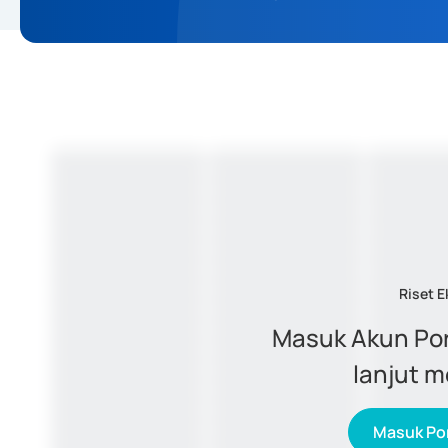
Riset E
Masuk Akun Por
lanjut 
Masuk Por