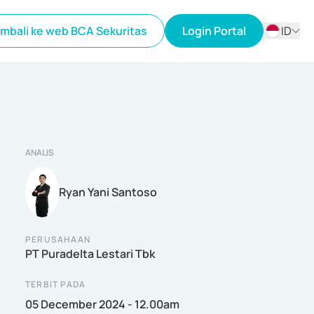
mbali ke web BCA Sekuritas
Login Portal
ID
ID
EN
ANALIS
Ryan Yani Santoso
PERUSAHAAN
PT Puradelta Lestari Tbk
TERBIT PADA
05 December 2024 - 12.00am