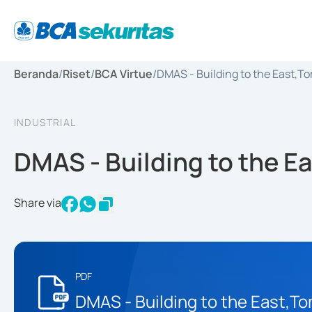
Beranda
/
Riset
/
BCA Virtue
/
DMAS - Building to the East,T
INDUSTRIAL
DMAS - Building to the 
Share via
PDF
DMAS - Building to the East,T