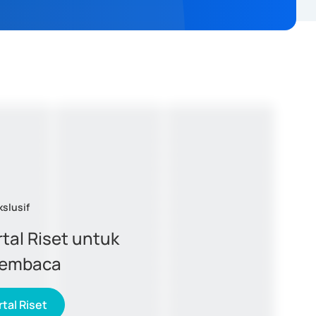
kslusif
tal Riset untuk
membaca
tal Riset