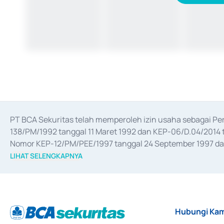
PT BCA Sekuritas telah memperoleh izin usaha sebagai P
138/PM/1992 tanggal 11 Maret 1992 dan KEP-06/D.04/2014 t
Nomor KEP-12/PM/PEE/1997 tanggal 24 September 1997 dan 
merger, akuisisi, divestasi, dan 
join venture
 berdasarkan su
LIHAT SELENGKAPNYA
dari Bank Indonesia antara lain sebagai Perantara Pelaksan
Bank Indonesia sebagai Lembaga Pendukung Penerbitan, Tr
tahun 2018.
Hubungi Kam