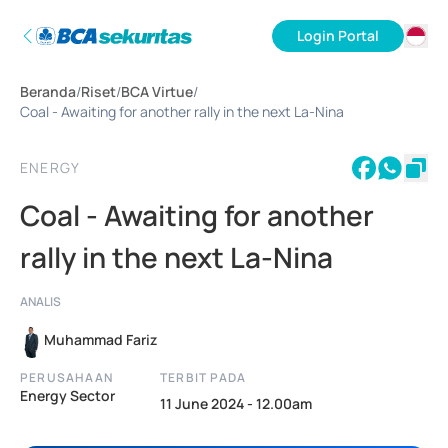
Login Portal
ID
Beranda
/
Riset
/
BCA Virtue
/
EN
Coal - Awaiting for another rally in the next La-Nina
ENERGY
Coal - Awaiting for another
rally in the next La-Nina
ANALIS
Muhammad Fariz
PERUSAHAAN
TERBIT PADA
Energy Sector
11 June 2024 - 12.00am