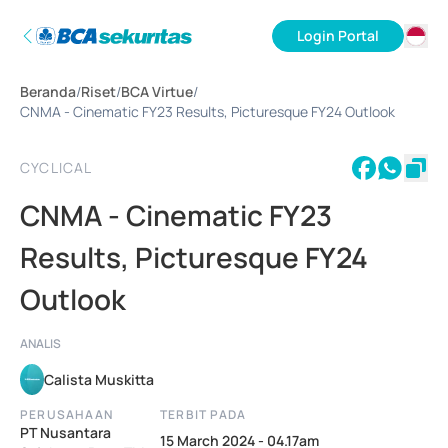
Login Portal
ID
Beranda
/
Riset
/
BCA Virtue
/
EN
CNMA - Cinematic FY23 Results, Picturesque FY24 Outlook
CYCLICAL
CNMA - Cinematic FY23
Results, Picturesque FY24
Outlook
ANALIS
Calista Muskitta
PERUSAHAAN
TERBIT PADA
PT Nusantara
15 March 2024 - 04.17am