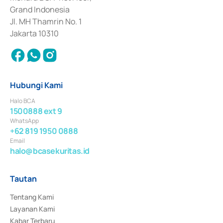
Surat Berharga Komersial yang izinnya diterbitkan pada tahun 2018.
Grand Indonesia
Jl. MH Thamrin No. 1
Jakarta 10310
Hubungi Kami
Halo BCA
1500888 ext 9
WhatsApp
+62 819 1950 0888
Email
halo@bcasekuritas.id
Tautan
Tentang Kami
Layanan Kami
Kabar Terbaru