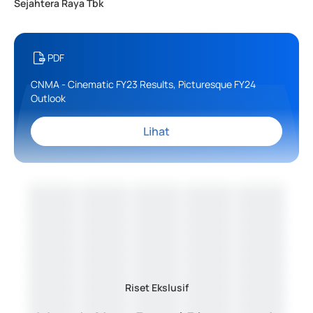
Sejahtera Raya Tbk
PDF
CNMA - Cinematic FY23 Results, Picturesque FY24
Outlook
Lihat
Riset Ekslusif