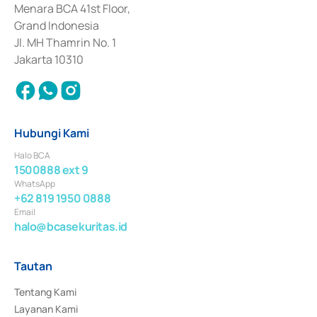
Penerbitan, Transaksi, serta Penatausahaan dan Penyelesaian Transaksi 
Menara BCA 41st Floor,
Surat Berharga Komersial yang izinnya diterbitkan pada tahun 2018.
Grand Indonesia
Jl. MH Thamrin No. 1
Jakarta 10310
Hubungi Kami
Halo BCA
1500888 ext 9
WhatsApp
+62 819 1950 0888
Email
halo@bcasekuritas.id
Tautan
Tentang Kami
Layanan Kami