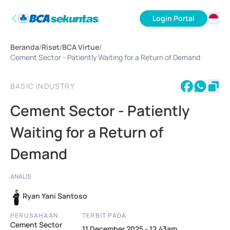
Login Portal
ID
Beranda
/
Riset
/
BCA Virtue
/
EN
Cement Sector - Patiently Waiting for a Return of Demand
BASIC INDUSTRY
Cement Sector - Patiently
Waiting for a Return of
Demand
ANALIS
Ryan Yani Santoso
PERUSAHAAN
TERBIT PADA
Cement Sector
11 December 2025 - 12.43am