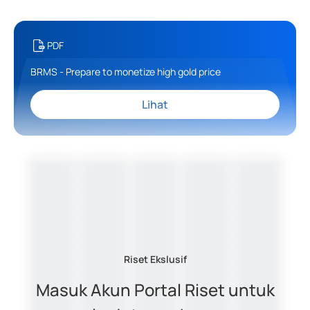
PDF
BRMS - Prepare to monetize high gold price
Lihat
Riset Ekslusif
Masuk Akun Portal Riset untuk