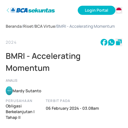
Login Portal
ID
Beranda
/
Riset
/
BCA Virtue
/
BMRI - Accelerating Momentum
EN
2024
BMRI - Accelerating
Momentum
ANALIS
Mardy Sutanto
PERUSAHAAN
TERBIT PADA
Obligasi
06 February 2024 - 03.08am
Berkelanjutan I
Tahap II