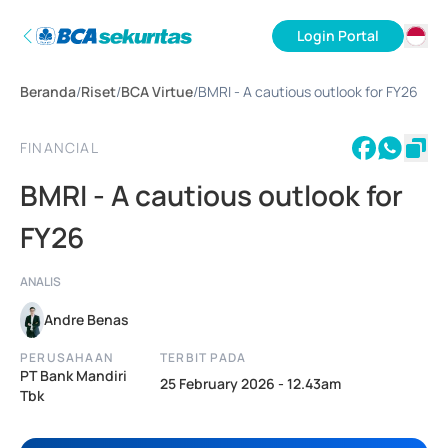
Login Portal
ID
Beranda
/
Riset
/
BCA Virtue
/
BMRI - A cautious outlook for FY26
EN
FINANCIAL
BMRI - A cautious outlook for
FY26
ANALIS
Andre Benas
PERUSAHAAN
TERBIT PADA
PT Bank Mandiri
25 February 2026 - 12.43am
Tbk