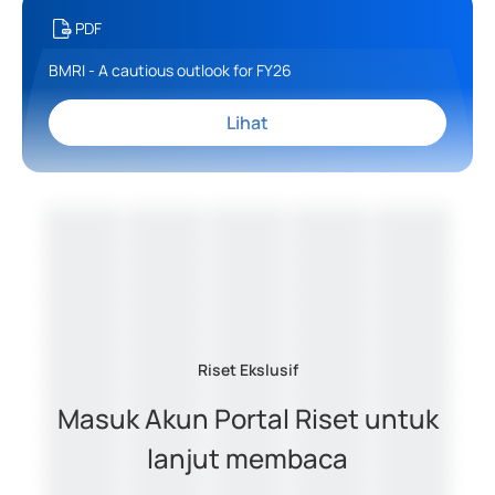
PDF
BMRI - A cautious outlook for FY26
Lihat
Riset Ekslusif
Masuk Akun Portal Riset untuk
lanjut membaca