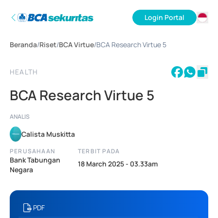
Login Portal
ID
Beranda
/
Riset
/
BCA Virtue
/
BCA Research Virtue 5
EN
HEALTH
BCA Research Virtue 5
ANALIS
Calista Muskitta
PERUSAHAAN
TERBIT PADA
Bank Tabungan
18 March 2025 - 03.33am
Negara
PDF