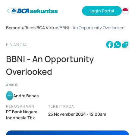
Login Portal
ID
Beranda
/
Riset
/
BCA Virtue
/
BBNI - An Opportunity Overlooked
EN
FINANCIAL
BBNI - An Opportunity
Overlooked
ANALIS
Andre Benas
PERUSAHAAN
TERBIT PADA
PT Bank Negara
25 November 2024 - 12.00am
Indonesia Tbk