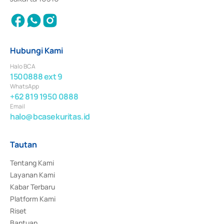
Hubungi Kami
Halo BCA
1500888 ext 9
WhatsApp
+62 819 1950 0888
Email
halo@bcasekuritas.id
Tautan
Tentang Kami
Layanan Kami
Kabar Terbaru
Platform Kami
Riset
Bantuan