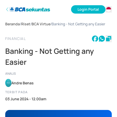
Login Portal
ID
Beranda
/
Riset
/
BCA Virtue
/
Banking - Not Getting any Easier
EN
FINANCIAL
Banking - Not Getting any
Easier
ANALIS
Andre Benas
TERBIT PADA
03 June 2024 - 12.00am