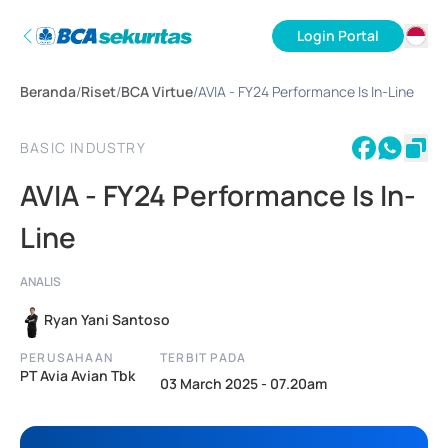
Login Portal
ID
Beranda
/
Riset
/
BCA Virtue
/
AVIA - FY24 Performance Is In-Line
EN
BASIC INDUSTRY
AVIA - FY24 Performance Is In-
Line
ANALIS
Ryan Yani Santoso
PERUSAHAAN
TERBIT PADA
PT Avia Avian Tbk
03 March 2025 - 07.20am