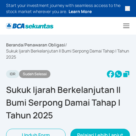
Start your investment journey with seamless access to the
stock market wherever you are.
Learn More
Beranda
/
Penawaran Obligasi
/
Sukuk Ijarah Berkelanjutan II Bumi Serpong Damai Tahap I Tahun
2025
IDR
Sudah Selesai
Sukuk Ijarah Berkelanjutan II
Bumi Serpong Damai Tahap I
Tahun 2025
Unduh Form
Pelajari Lebih Lanjut