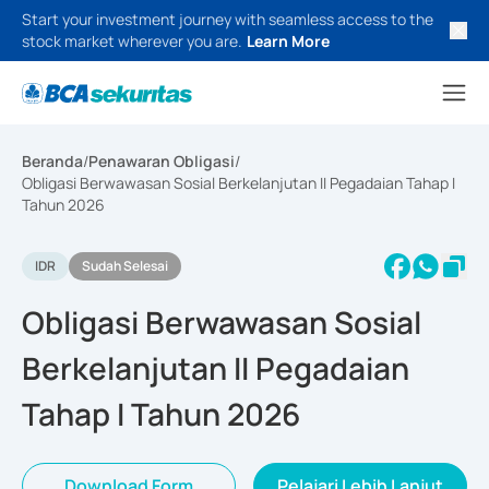
Start your investment journey with seamless access to the
stock market wherever you are.
Learn More
Beranda
/
Penawaran Obligasi
/
Obligasi Berwawasan Sosial Berkelanjutan II Pegadaian Tahap I
Tahun 2026
IDR
Sudah Selesai
Obligasi Berwawasan Sosial
Berkelanjutan II Pegadaian
Tahap I Tahun 2026
Download Form
Pelajari Lebih Lanjut