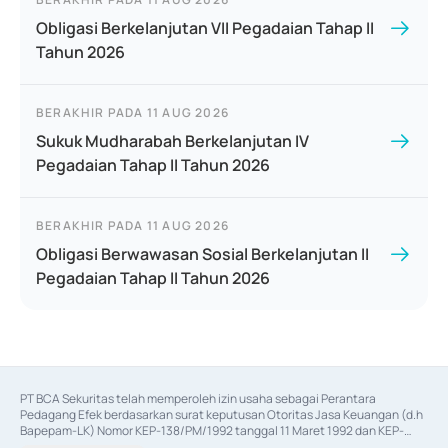
Obligasi Berkelanjutan VII Pegadaian Tahap II
Tahun 2026
BERAKHIR PADA
11 AUG 2026
Sukuk Mudharabah Berkelanjutan IV
Pegadaian Tahap II Tahun 2026
BERAKHIR PADA
11 AUG 2026
Obligasi Berwawasan Sosial Berkelanjutan II
Pegadaian Tahap II Tahun 2026
PT BCA Sekuritas telah memperoleh izin usaha sebagai Perantara 
Pedagang Efek berdasarkan surat keputusan Otoritas Jasa Keuangan (d.h 
Bapepam-LK) Nomor KEP-138/PM/1992 tanggal 11 Maret 1992 dan KEP-
06/D.04/2014 tanggal 28 Februari 2014, izin usaha sebagai Penjamin Emisi 