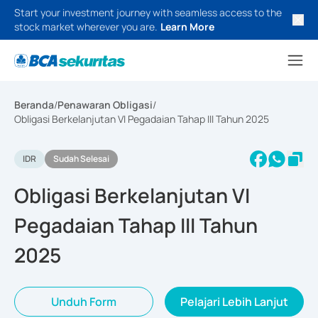
Start your investment journey with seamless access to the
stock market wherever you are.
Learn More
Beranda
/
Penawaran Obligasi
/
Obligasi Berkelanjutan VI Pegadaian Tahap III Tahun 2025
IDR
Sudah Selesai
Obligasi Berkelanjutan VI
Pegadaian Tahap III Tahun
2025
Unduh Form
Pelajari Lebih Lanjut