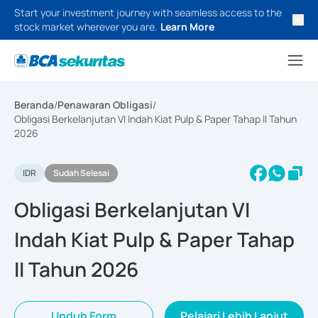
Start your investment journey with seamless access to the
stock market wherever you are.
Learn More
Beranda
/
Penawaran Obligasi
/
Obligasi Berkelanjutan VI Indah Kiat Pulp & Paper Tahap II Tahun
2026
IDR
Sudah Selesai
Obligasi Berkelanjutan VI
Indah Kiat Pulp & Paper Tahap
II Tahun 2026
Unduh Form
Pelajari Lebih Lanjut