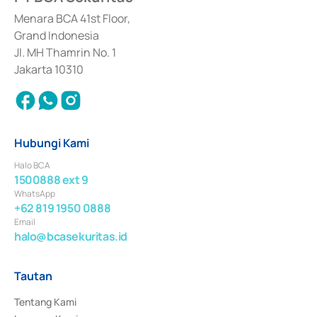
dan izin usaha lainnya dari Bank Indonesia sebagai Lembaga Pendukung 
Penerbitan, Transaksi, serta Penatausahaan dan Penyelesaian Transaksi 
Menara BCA 41st Floor,
Surat Berharga Komersial yang izinnya diterbitkan pada tahun 2018.
Grand Indonesia
Jl. MH Thamrin No. 1
Jakarta 10310
Hubungi Kami
Halo BCA
1500888 ext 9
WhatsApp
+62 819 1950 0888
Email
halo@bcasekuritas.id
Tautan
Tentang Kami