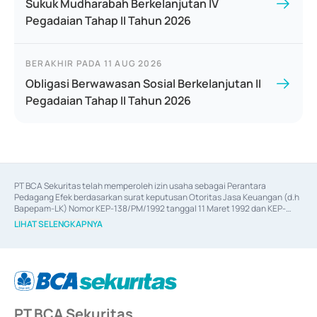
Sukuk Mudharabah Berkelanjutan IV
Pegadaian Tahap II Tahun 2026
BERAKHIR PADA
11 AUG 2026
Obligasi Berwawasan Sosial Berkelanjutan II
Pegadaian Tahap II Tahun 2026
PT BCA Sekuritas telah memperoleh izin usaha sebagai Perantara 
Pedagang Efek berdasarkan surat keputusan Otoritas Jasa Keuangan (d.h 
Bapepam-LK) Nomor KEP-138/PM/1992 tanggal 11 Maret 1992 dan KEP-
06/D.04/2014 tanggal 28 Februari 2014, izin usaha sebagai Penjamin Emisi 
LIHAT SELENGKAPNYA
Efek berdasarkan surat keputusan Otoritas Jasa Keuangan Nomor KEP-
12/PM/PEE/1997 tanggal 24 September 1997 dan KEP-07/D.04/2014 
tanggal 28 Februari 2014, izin usaha sebagai penyedia Jasa Konsultasi 
(
Advisory
) atas kegiatan merger, akuisisi, divestasi, dan 
join venture
berdasarkan surat keputusan Otoritas Jasa Keuangan Nomor S-
67/PM.21/2017 tanggal 3 Februari 2017, dan beberapa izin usaha lainnya 
dari Bank Indonesia antara lain sebagai Perantara Pelaksanaan Transaksi 
PT BCA Sekuritas
Sertifikat Deposito di Pasar Uang yang izinnya diterbitkan pada tahun 2017 