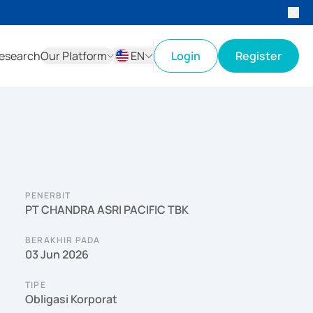
esearch
Our Platform
EN
Login
Register
ID
EN
PENERBIT
PT CHANDRA ASRI PACIFIC TBK
BERAKHIR PADA
03 Jun 2026
TIPE
Obligasi Korporat