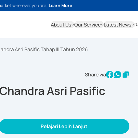
market wherever you are.
Learn More
About Us
Our Service
Latest News
R
andra Asri Pasific Tahap III Tahun 2026
Share via
Chandra Asri Pasific
Pelajari Lebih Lanjut