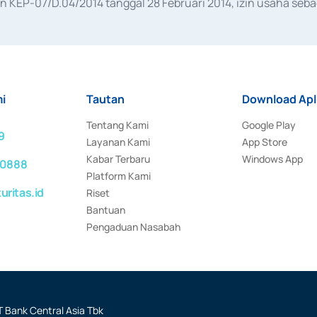
KEP-07/D.04/2014 tanggal 28 Februari 2014, izin usaha sebag
rat keputusan Otoritas Jasa Keuangan Nomor S-67/PM.21/2017 t
aan Transaksi Sertifikat Deposito di Pasar Uang yang izinnya d
ansaksi, serta Penatausahaan dan Penyelesaian Transaksi Sur
i
Tautan
Download Apl
Tentang Kami
Google Play
9
Layanan Kami
App Store
Kabar Terbaru
Windows App
 0888
Platform Kami
ritas.id
Riset
Bantuan
Pengaduan Nasabah
 Bank Central Asia Tbk