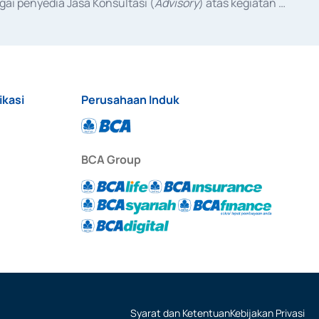
ai penyedia Jasa Konsultasi (
Advisory
) atas kegiatan 
anggal 3 Februari 2017, dan beberapa izin usaha lainnya 
iterbitkan pada tahun 2017 dan izin usaha lainnya dari 
at Berharga Komersial yang izinnya diterbitkan pada 
ikasi
Perusahaan Induk
BCA Group
Syarat dan Ketentuan
Kebijakan Privasi