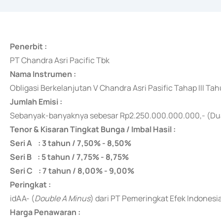
Penerbit :
PT Chandra Asri Pacific Tbk
Nama Instrumen :
Obligasi Berkelanjutan V Chandra Asri Pasific Tahap III Ta
Jumlah Emisi :
Sebanyak-banyaknya
sebesar Rp2.250.000.000.000,- (Dua
Tenor & Kisaran Tingkat Bunga / Imbal Hasil :
Seri A : 3 tahun / 7,50% - 8,50%
Seri B : 5 tahun / 7,75% - 8,75%
Seri C : 7 tahun / 8,00% - 9,00%
Peringkat :
idAA- (
Double A Minus
) dari PT Pemeringkat Efek Indones
Harga Penawaran :