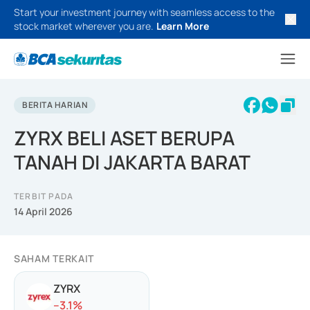
Start your investment journey with seamless access to the
stock market wherever you are.
Learn More
BERITA HARIAN
ZYRX BELI ASET BERUPA
TANAH DI JAKARTA BARAT
TERBIT PADA
14 April 2026
SAHAM TERKAIT
ZYRX
-
-3.1
%