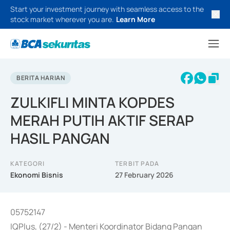
Start your investment journey with seamless access to the
stock market wherever you are.
Learn More
BERITA HARIAN
ZULKIFLI MINTA KOPDES
MERAH PUTIH AKTIF SERAP
HASIL PANGAN
KATEGORI
TERBIT PADA
Ekonomi Bisnis
27 February 2026
05752147
IQPlus, (27/2) - Menteri Koordinator Bidang Pangan