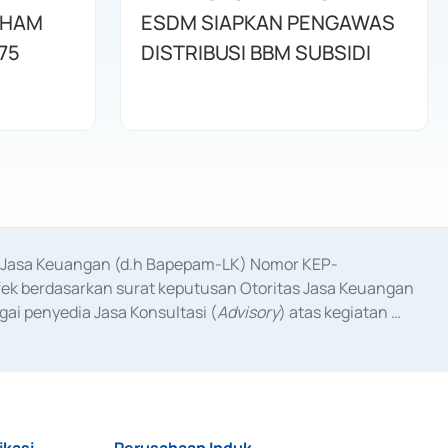
AHAM
ESDM SIAPKAN PENGAWAS
75
DISTRIBUSI BBM SUBSIDI
as Jasa Keuangan (d.h Bapepam-LK) Nomor KEP-
fek berdasarkan surat keputusan Otoritas Jasa Keuangan 
ai penyedia Jasa Konsultasi (
Advisory
) atas kegiatan 
anggal 3 Februari 2017, dan beberapa izin usaha lainnya 
iterbitkan pada tahun 2017 dan izin usaha lainnya dari 
at Berharga Komersial yang izinnya diterbitkan pada 