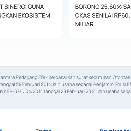
T SINERGI GUNA
BORONG 25,60% S
GKAN EKOSISTEM
OKAS SENILAI RP60,
MILIAR
erantara Pedagang Efek berdasarkan surat keputusan Otorit
anggal 28 Februari 2014, izin usaha sebagai Penjamin Emisi E
KEP-07/D.04/2014 tanggal 28 Februari 2014, izin usaha sebag
rat keputusan Otoritas Jasa Keuangan Nomor S-67/PM.21/2017 t
aan Transaksi Sertifikat Deposito di Pasar Uang yang izinnya d
ansaksi, serta Penatausahaan dan Penyelesaian Transaksi Sur