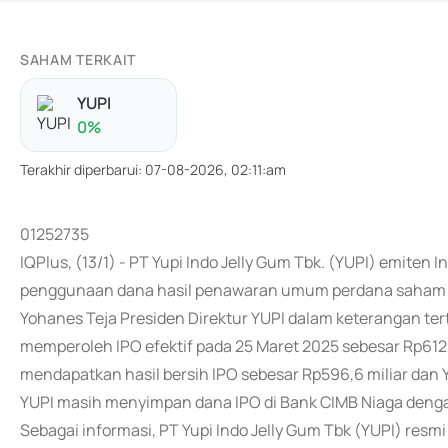
SAHAM TERKAIT
YUPI
0
%
Terakhir diperbarui
:
07-08-2026, 02:11:am
01252735
IQPlus, (13/1) - PT Yupi Indo Jelly Gum Tbk. (YUPI) emiten
penggunaan dana hasil penawaran umum perdana saham (I
Yohanes Teja Presiden Direktur YUPI dalam keterangan te
memperoleh IPO efektif pada 25 Maret 2025 sebesar Rp612,6
mendapatkan hasil bersih IPO sebesar Rp596,6 miliar dan 
YUPI masih menyimpan dana IPO di Bank CIMB Niaga deng
Sebagai informasi, PT Yupi Indo Jelly Gum Tbk (YUPI) res