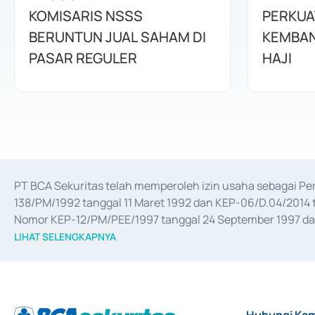
KOMISARIS NSSS
PERKUA
BERUNTUN JUAL SAHAM DI
KEMBAN
PASAR REGULER
HAJI
PT BCA Sekuritas telah memperoleh izin usaha sebagai P
138/PM/1992 tanggal 11 Maret 1992 dan KEP-06/D.04/2014 t
Nomor KEP-12/PM/PEE/1997 tanggal 24 September 1997 dan 
merger, akuisisi, divestasi, dan 
join venture
 berdasarkan su
LIHAT SELENGKAPNYA
dari Bank Indonesia antara lain sebagai Perantara Pelaksan
Bank Indonesia sebagai Lembaga Pendukung Penerbitan, Tr
tahun 2018.