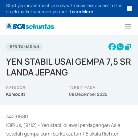
Start your investment journey with seamless access to the
stock market wherever you are.
Learn More
BERITA HARIAN
YEN STABIL USAI GEMPA 7,5 SR
LANDA JEPANG
KATEGORI
TERBIT PADA
Komoditi
08 December 2025
34231680
IQPlus, (9/12) - Yen stabil di awal perdagangan Asia
setelah gempa bumi berkekuatan 7,5 skala Richter