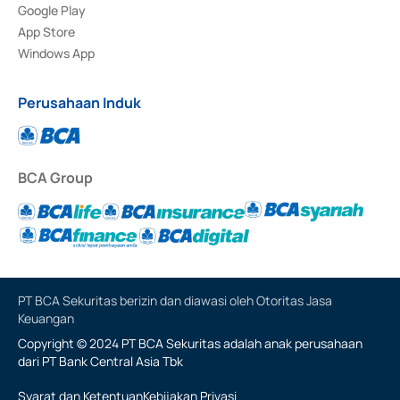
Google Play
App Store
Windows App
Perusahaan Induk
BCA Group
PT BCA Sekuritas berizin dan diawasi oleh Otoritas Jasa
Keuangan
Copyright © 2024 PT BCA Sekuritas adalah anak perusahaan
dari PT Bank Central Asia Tbk
Syarat dan Ketentuan
Kebijakan Privasi