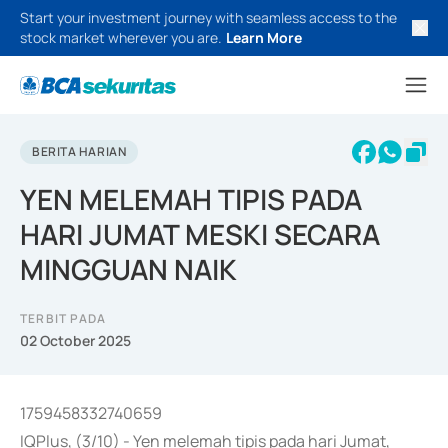
Start your investment journey with seamless access to the
stock market wherever you are.
Learn More
BERITA HARIAN
YEN MELEMAH TIPIS PADA
HARI JUMAT MESKI SECARA
MINGGUAN NAIK
TERBIT PADA
02 October 2025
1759458332740659
IQPlus, (3/10) - Yen melemah tipis pada hari Jumat,