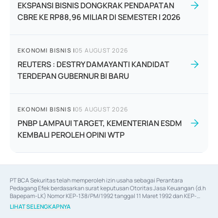
EKSPANSI BISNIS DONGKRAK PENDAPATAN
CBRE KE RP88,96 MILIAR DI SEMESTER I 2026
EKONOMI BISNIS
|
05 AUGUST 2026
REUTERS : DESTRY DAMAYANTI KANDIDAT
TERDEPAN GUBERNUR BI BARU
EKONOMI BISNIS
|
05 AUGUST 2026
PNBP LAMPAUI TARGET, KEMENTERIAN ESDM
KEMBALI PEROLEH OPINI WTP
PT BCA Sekuritas telah memperoleh izin usaha sebagai Perantara 
Pedagang Efek berdasarkan surat keputusan Otoritas Jasa Keuangan (d.h 
Bapepam-LK) Nomor KEP-138/PM/1992 tanggal 11 Maret 1992 dan KEP-
06/D.04/2014 tanggal 28 Februari 2014, izin usaha sebagai Penjamin Emisi 
LIHAT SELENGKAPNYA
Efek berdasarkan surat keputusan Otoritas Jasa Keuangan Nomor KEP-