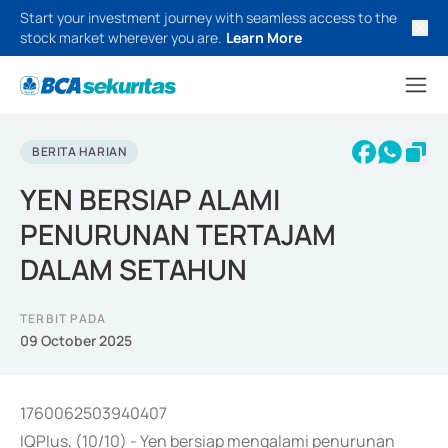
Start your investment journey with seamless access to the
stock market wherever you are.
Learn More
BERITA HARIAN
YEN BERSIAP ALAMI
PENURUNAN TERTAJAM
DALAM SETAHUN
TERBIT PADA
09 October 2025
1760062503940407
IQPlus, (10/10) - Yen bersiap mengalami penurunan