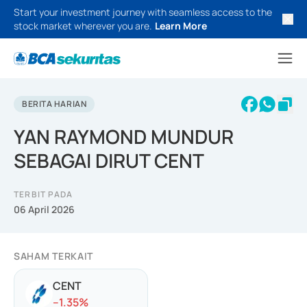
Start your investment journey with seamless access to the
stock market wherever you are.
Learn More
BERITA HARIAN
YAN RAYMOND MUNDUR
SEBAGAI DIRUT CENT
TERBIT PADA
06 April 2026
SAHAM TERKAIT
CENT
-
-1.35
%