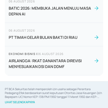
06 AUGUST 2026
BATIC 2026: MEMBUKA JALAN MENUJU MASA
DEPAN AI
06 AUGUST 2026
PT TIMAH GELAR BULAN BAKTI DI RIAU
EKONOMI BISNIS
|
06 AUGUST 2026
AIRLANGGA: RKAT DANANTARA DIREVISI
MENYESUAIKAN DSI DAN DDMF
PT BCA Sekuritas telah memperoleh izin usaha sebagai Perantara 
Pedagang Efek berdasarkan surat keputusan Otoritas Jasa Keuangan (d.h 
Bapepam-LK) Nomor KEP-138/PM/1992 tanggal 11 Maret 1992 dan KEP-
06/D.04/2014 tanggal 28 Februari 2014, izin usaha sebagai Penjamin Emisi 
LIHAT SELENGKAPNYA
Efek berdasarkan surat keputusan Otoritas Jasa Keuangan Nomor KEP-