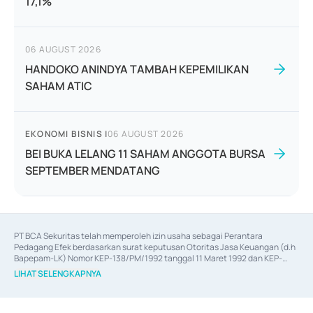
17,1%
06 AUGUST 2026
HANDOKO ANINDYA TAMBAH KEPEMILIKAN
SAHAM ATIC
EKONOMI BISNIS
|
06 AUGUST 2026
BEI BUKA LELANG 11 SAHAM ANGGOTA BURSA
SEPTEMBER MENDATANG
PT BCA Sekuritas telah memperoleh izin usaha sebagai Perantara 
Pedagang Efek berdasarkan surat keputusan Otoritas Jasa Keuangan (d.h 
Bapepam-LK) Nomor KEP-138/PM/1992 tanggal 11 Maret 1992 dan KEP-
06/D.04/2014 tanggal 28 Februari 2014, izin usaha sebagai Penjamin Emisi 
LIHAT SELENGKAPNYA
Efek berdasarkan surat keputusan Otoritas Jasa Keuangan Nomor KEP-
12/PM/PEE/1997 tanggal 24 September 1997 dan KEP-07/D.04/2014 
tanggal 28 Februari 2014, izin usaha sebagai penyedia Jasa Konsultasi 