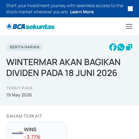
Start your investment journey with seamless access to the
stock market wherever you are.
Learn More
BERITA HARIAN
WINTERMAR AKAN BAGIKAN
DIVIDEN PADA 18 JUNI 2026
TERBIT PADA
19 May 2026
SAHAM TERKAIT
WINS
-
-3.77
%