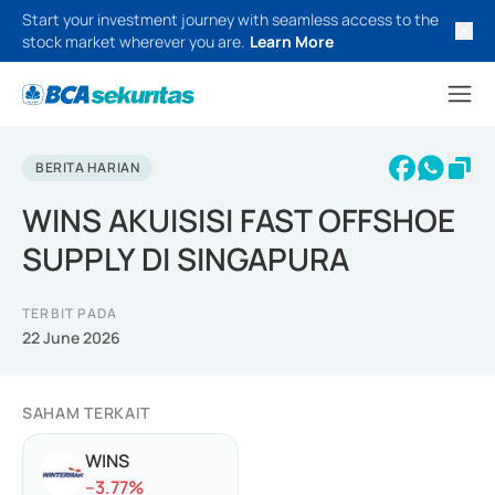
Start your investment journey with seamless access to the
stock market wherever you are.
Learn More
BERITA HARIAN
WINS AKUISISI FAST OFFSHOE
SUPPLY DI SINGAPURA
TERBIT PADA
22 June 2026
SAHAM TERKAIT
WINS
-
-3.77
%