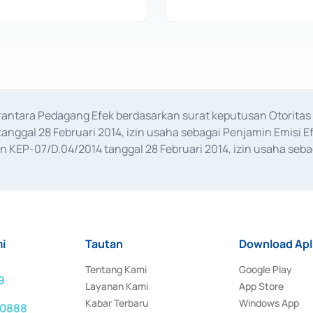
erantara Pedagang Efek berdasarkan surat keputusan Otorit
anggal 28 Februari 2014, izin usaha sebagai Penjamin Emisi E
KEP-07/D.04/2014 tanggal 28 Februari 2014, izin usaha sebag
rat keputusan Otoritas Jasa Keuangan Nomor S-67/PM.21/2017 t
aan Transaksi Sertifikat Deposito di Pasar Uang yang izinnya d
ansaksi, serta Penatausahaan dan Penyelesaian Transaksi Sur
i
Tautan
Download Apl
Tentang Kami
Google Play
9
Layanan Kami
App Store
Kabar Terbaru
Windows App
 0888