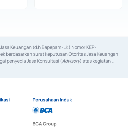
as Jasa Keuangan (d.h Bapepam-LK) Nomor KEP-
fek berdasarkan surat keputusan Otoritas Jasa Keuangan 
ai penyedia Jasa Konsultasi (
Advisory
) atas kegiatan 
anggal 3 Februari 2017, dan beberapa izin usaha lainnya 
iterbitkan pada tahun 2017 dan izin usaha lainnya dari 
at Berharga Komersial yang izinnya diterbitkan pada 
ikasi
Perusahaan Induk
BCA Group