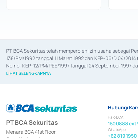
PT BCA Sekuritas telah memperoleh izin usaha sebagai P
138/PM/1992 tanggal 11 Maret 1992 dan KEP-06/D.04/2014 t
Nomor KEP-12/PM/PEE/1997 tanggal 24 September 1997 dan 
merger, akuisisi, divestasi, dan 
join venture
 berdasarkan su
LIHAT SELENGKAPNYA
dari Bank Indonesia antara lain sebagai Perantara Pelaksan
Bank Indonesia sebagai Lembaga Pendukung Penerbitan, Tr
tahun 2018.
Hubungi Kam
Halo BCA
PT BCA Sekuritas
1500888 ext 
WhatsApp
Menara BCA 41st Floor,
+62 819 1950