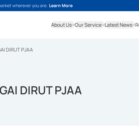
market wherever you are.
Learn More
About Us
Our Service
Latest News
R
I DIRUT PJAA
AI DIRUT PJAA